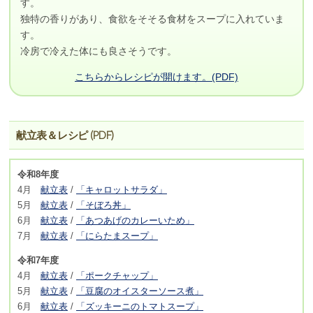
す。
独特の香りがあり、食欲をそそる食材をスープに入れていま
す。
冷房で冷えた体にも良さそうです。
こちらからレシピが開けます。(PDF)
献立表＆レシピ (PDF)
令和8年度
4月
献立表
/
「キャロットサラダ」
5月
献立表
/
「そぼろ丼」
6月
献立表
/
「あつあげのカレーいため」
7月
献立表
/
「にらたまスープ」
令和7年度
4月
献立表
/
「ポークチャップ」
5月
献立表
/
「豆腐のオイスターソース煮」
6月
献立表
/
「ズッキーニのトマトスープ」