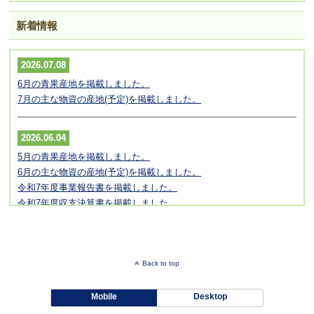
7月
献立表
/
「ラタトゥイユ」
新着情報
9月
献立表
/
「ボンゴレスパゲティ」
10月
献立表
/
「さといもと野菜のそぼろ煮」
11月
献立表
/
「オリーブ豚と野菜のしょうが炒め」
2026.07.08
12月
献立表
/
「まんばのごまドレッシングあえ」
6月の青果産地を掲載しました。
1月
献立表
/
「タコライス」
7月の主な物資の産地(予定)を掲載しました。
2月
献立表
/
「大根の卵とじどんぶり」
3月
献立表
/
「カレーうどん」
2026.06.04
令和6年度
4月
5月の青果産地を掲載しました。
献立表
/
「春大根のポトフ」
5月
6月の主な物資の産地(予定)を掲載しました。
献立表
/
「梅肉あえ」
6月
令和7年度事業報告書を掲載しました。
献立表
/
「切り干し大根の煮物」
7月
令和7年度収支決算書を掲載しました。
献立表
/
「ダイシモチ麦のサムゲタンスープ」
9月
令和8年度役員及び評議員名簿を掲載しました。
献立表
/
「夏にぴったり！豚にらスタミナ丼」
10月
献立表
/
「りっちゃんサラダ」
11月
献立表
/
「魚のきのこあんかけ」
2026.05.08
12月
献立表
/
「セルフツナサンド」
Back to top
4月の青果産地を掲載しました。
1月
献立表
/
「カスレ」
5月の主な物資の産地(予定)を掲載しました。
2月
献立表
/
「中華風たきこみごはん」
Mobile
Desktop
令和8年度事業計画書を掲載しました。
3月
献立表
/
「ロメインレタスのサラダ」